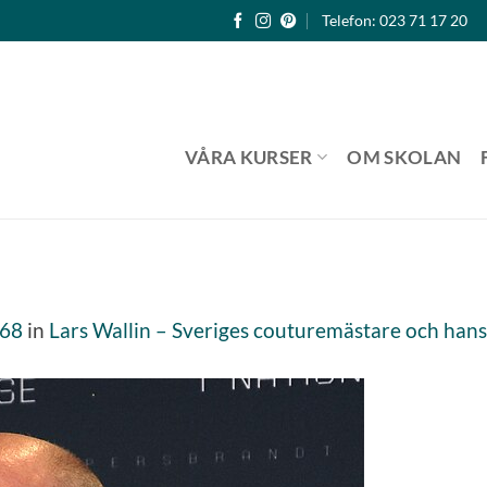
Telefon: 023 71 17 20
VÅRA KURSER
OM SKOLAN
768
in
Lars Wallin – Sveriges couturemästare och han