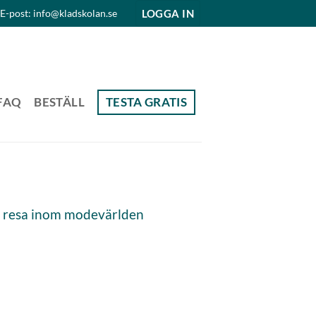
LOGGA IN
E-post: info@kladskolan.se
FAQ
BESTÄLL
TESTA GRATIS
s resa inom modevärlden