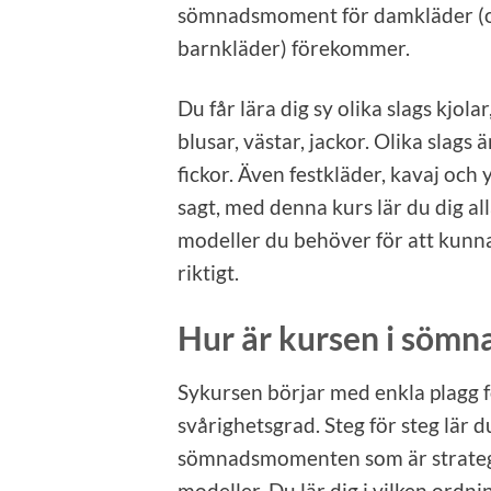
sömnadsmoment för damkläder (o
barnkläder) förekommer.
Du får lära dig sy olika slags kjola
blusar, västar, jackor. Olika slags 
fickor. Även festkläder, kavaj och 
sagt, med denna kurs lär du dig a
modeller du behöver för att kunn
riktigt.
Hur är kursen i sömn
Sykursen börjar med enkla plagg fö
svårighetsgrad. Steg för steg lär d
sömnadsmomenten som är strategis
modeller. Du lär dig i vilken ordnin