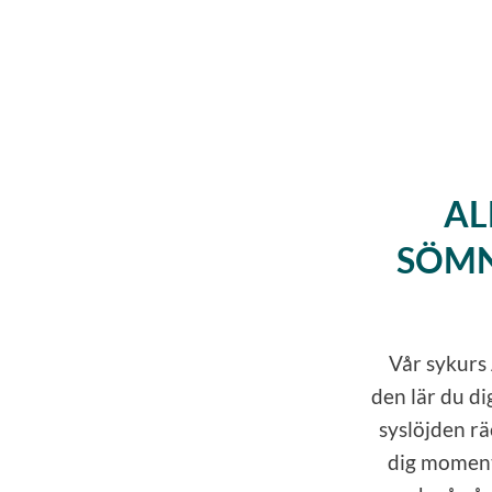
AL
SÖMN
Vår sykurs 
den lär du di
syslöjden räc
dig momente