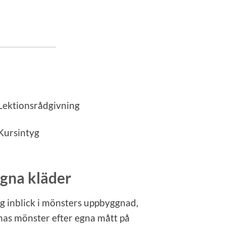
Lektionsrådgivning
Kursintyg
egna kläder
ig inblick i mönsters uppbyggnad,
nas mönster efter egna mått på