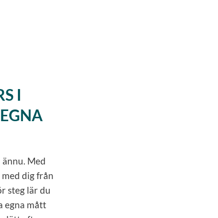
S I
 EGNA
 – ännu. Med
t med dig från
ör steg lär du
na egna mått