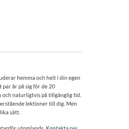
tuderar hemma och helt i din egen
 par år på sig för de 20
ch naturligtvis på tillgänglig tid.
terstående lektioner till dig. Men
ika sätt.
 utanför utomlands,
Kontakta oss