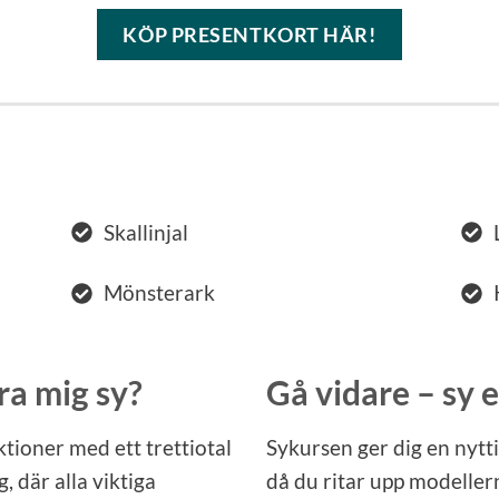
KÖP PRESENTKORT HÄR!
Skallinjal
Mönsterark
ära mig sy?
Gå vidare – sy 
ktioner med ett trettiotal
Sykursen ger dig en nytt
, där alla viktiga
då du ritar upp modeller