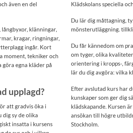
ch även en del
Klädskolans speciella oc
Du lär dig måttagning, t
r, långbyxor, klänningar,
mönsterutläggning. tillk
ärmar, kragar, ringningar,
Du får kännedom om prak
ytterplagg ingår. Kort
om tyger, olika kvalitet
lla moment, tekniker och
orientering i kropps-, fä
a göra egna kläder på
lär du dig avgöra: vilka 
Efter avslutad kurs har d
ad upplagd?
kunskaper som ger dig sä
r att gradvis öka i
klädskapande. Kursen ä
u dig sy de olika
ansökan till högre utbil
kt insatta i kursens
Stockholm.
g de sys och i vilken