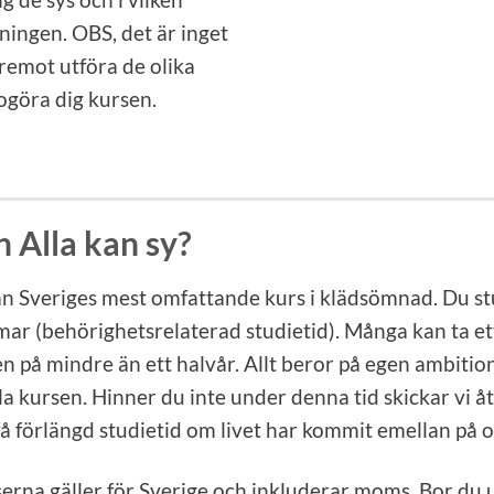
ningen. OBS, det är inget
äremot utföra de olika
göra dig kursen.
n Alla kan sy?
an Sveriges mest omfattande kurs i klädsömnad. Du s
mar (behörighetsrelaterad studietid). Många kan ta ett
 på mindre än ett halvår. Allt beror på egen ambition o
lla kursen. Hinner du inte under denna tid skickar vi å
få förlängd studietid om livet har kommit emellan på ol
iserna gäller för Sverige och inkluderar moms. Bor du