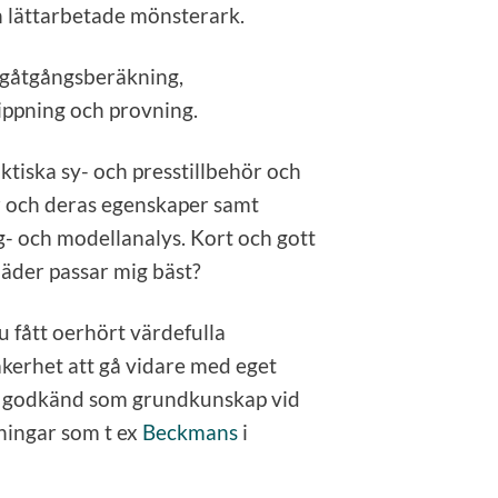
h lättarbetade mönsterark.
ygåtgångsberäkning,
lippning och provning.
tiska sy- och presstillbehör och
er och deras egenskaper samt
rg- och modellanalys. Kort och gott
kläder passar mig bäst?
u fått oerhört värdefulla
kerhet att gå vidare med eget
r godkänd som grundkunskap vid
dningar som t ex
Beckmans
i