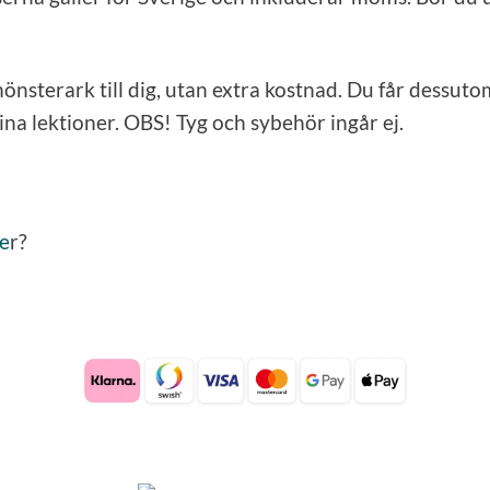
önsterark till dig, utan extra kostnad. Du får dessutom
dina lektioner. OBS! Tyg och sybehör ingår ej.
te
r?