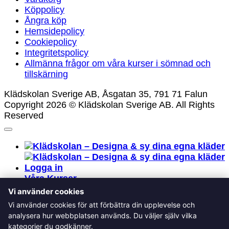
Köppolicy
Ångra köp
Hemsidepolicy
Cookiepolicy
Integritetspolicy
Allmänna frågor om våra kurser i sömnad och
tillskärning
Klädskolan Sverige AB, Åsgatan 35, 791 71 Falun
Copyright 2026 © Klädskolan Sverige AB. All Rights
Reserved
Logga in
Våra Kurser
Alla kan sy
Vi använder cookies
Rita egna mönster
Vi använder cookies för att förbättra din upplevelse och
Om skolan
analysera hur webbplatsen används. Du väljer själv vilka
FAQ
kategorier du godkänner.