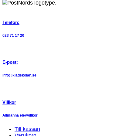
Telefon:
023 71 17 20
E-post:
info@kladskolan.se
Villkor
Allmänna elevvillkor
Till kassan
Varukorg