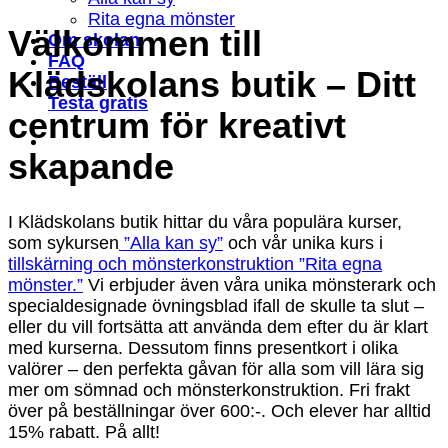
högt
Rita egna mönster
till
Välkommen till
Om skolan
lågt
FAQ
Klädskolans butik – Ditt
Beställ
Testa gratis
centrum för kreativt
skapande
I Klädskolans butik hittar du våra populära kurser,
som sykursen
”Alla kan sy”
och vår unika kurs i
tillskärning och mönsterkonstruktion ”Rita egna
mönster.”
Vi erbjuder även våra unika mönsterark och
specialdesignade övningsblad ifall de skulle ta slut –
eller du vill fortsätta att använda dem efter du är klart
med kurserna. Dessutom finns presentkort i olika
valörer – den perfekta gåvan för alla som vill lära sig
mer om sömnad och mönsterkonstruktion. Fri frakt
över på beställningar över 600:-. Och elever har alltid
15% rabatt. På allt!