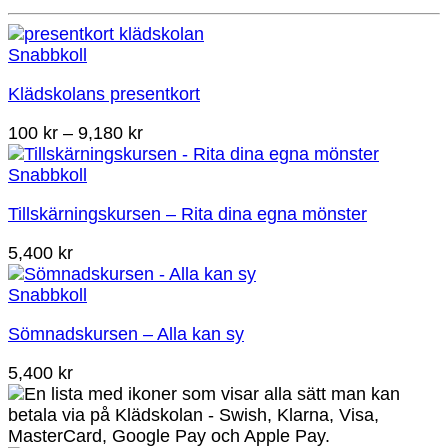
Snabbkoll
Klädskolans presentkort
Prisintervall:
100
kr
–
9,180
kr
100 kr
till
Snabbkoll
9,180 kr
Tillskärningskursen – Rita dina egna mönster
5,400
kr
Snabbkoll
Sömnadskursen – Alla kan sy
5,400
kr