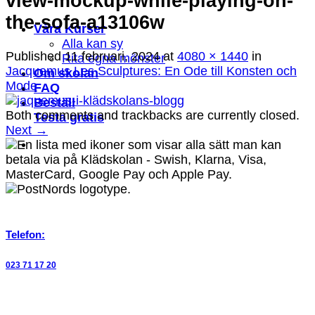
view-mockup-while-playing-on-
the-sofa-a13106w
Våra Kurser
Alla kan sy
Published
11 februari, 2024
at
4080 × 1440
in
Rita egna mönster
Jacquemus Les Sculptures: En Ode till Konsten och
Om skolan
Mode
FAQ
Beställ
Both comments and trackbacks are currently closed.
Testa gratis
Next
→
Telefon:
023 71 17 20