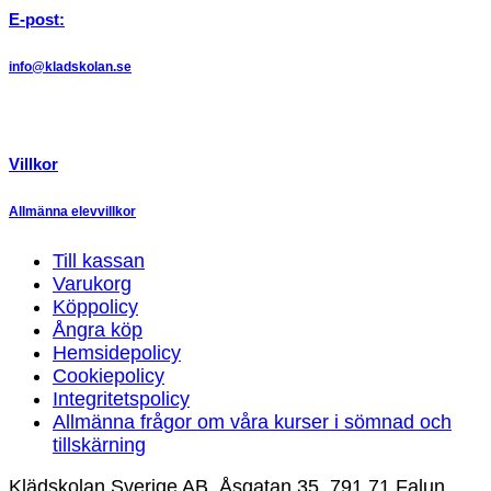
E-post:
info@kladskolan.se
Villkor
Allmänna elevvillkor
Till kassan
Varukorg
Köppolicy
Ångra köp
Hemsidepolicy
Cookiepolicy
Integritetspolicy
Allmänna frågor om våra kurser i sömnad och
tillskärning
Klädskolan Sverige AB, Åsgatan 35, 791 71 Falun