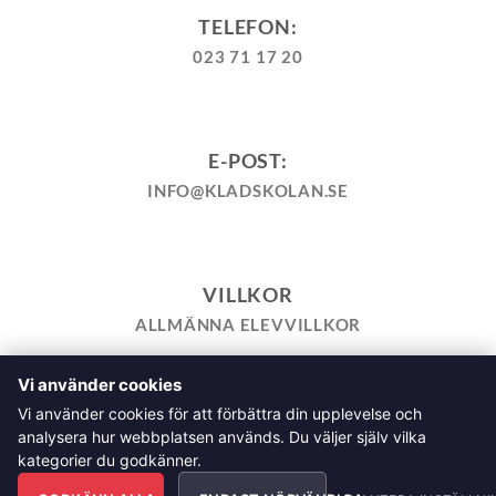
TELEFON:
023 71 17 20
E-POST:
INFO@KLADSKOLAN.SE
VILLKOR
ALLMÄNNA ELEVVILLKOR
Vi använder cookies
TILL KASSAN
VARUKORG
KÖPPOLICY
ÅNGRA KÖP
Vi använder cookies för att förbättra din upplevelse och
HEMSIDEPOLICY
COOKIEPOLICY
INTEGRITETSPOLICY
analysera hur webbplatsen används. Du väljer själv vilka
ALLMÄNNA FRÅGOR OM VÅRA KURSER I SÖMNAD OCH
kategorier du godkänner.
TILLSKÄRNING