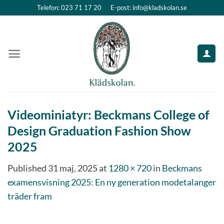
Skip
Telefon: 023 71 17 20
E-post: info@kladskolan.se
to
content
Videominiatyr: Beckmans College of
Design Graduation Fashion Show
2025
Published
31 maj, 2025
at
1280 × 720
in
Beckmans
examensvisning 2025: En ny generation modetalanger
träder fram