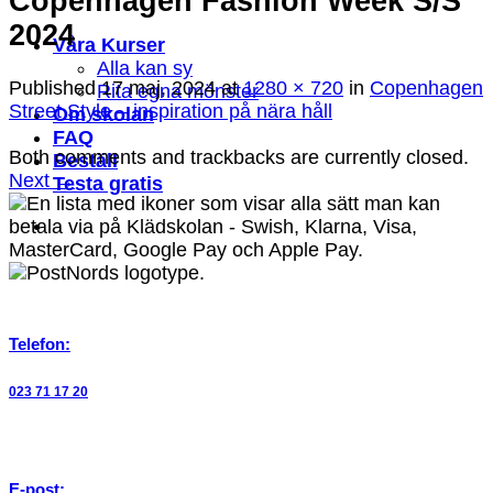
Copenhagen Fashion Week S/S
2024
Våra Kurser
Alla kan sy
Published
17 maj, 2024
at
1280 × 720
in
Copenhagen
Rita egna mönster
Street Style – inspiration på nära håll
Om skolan
FAQ
Both comments and trackbacks are currently closed.
Beställ
Next
→
Testa gratis
Telefon:
023 71 17 20
E-post: