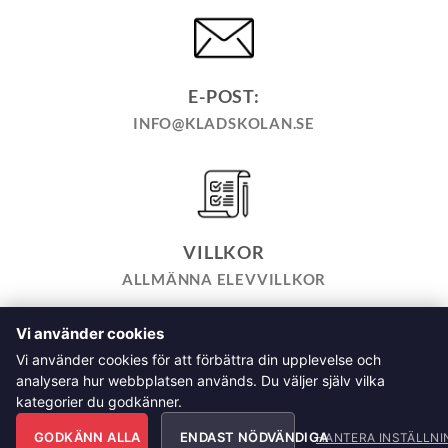
E-POST:
INFO@KLADSKOLAN.SE
VILLKOR
ALLMÄNNA ELEVVILLKOR
Vi använder cookies
TILL KASSAN
VARUKORG
KÖPPOLICY
ÅNGRA KÖP
Vi använder cookies för att förbättra din upplevelse och
HEMSIDEPOLICY
COOKIEPOLICY
INTEGRITETSPOLICY
analysera hur webbplatsen används. Du väljer själv vilka
ALLMÄNNA FRÅGOR OM VÅRA KURSER I SÖMNAD OCH
kategorier du godkänner.
TILLSKÄRNING
GODKÄNN ALLA
ENDAST NÖDVÄNDIGA
HANTERA INSTÄLLNI
Klädskolan Sverige AB, Åsgatan 35, 791 71 Falun Copyright