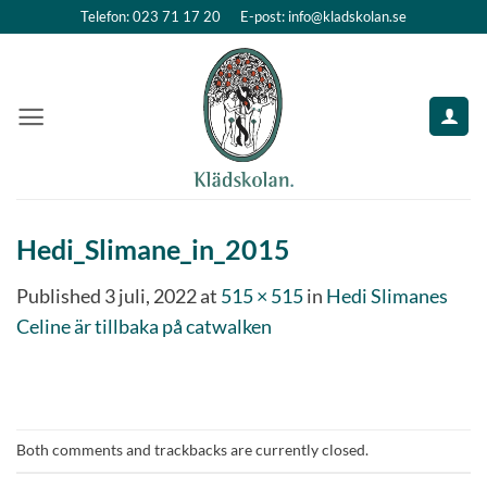
Skip
Telefon: 023 71 17 20
E-post: info@kladskolan.se
to
content
Hedi_Slimane_in_2015
Published
3 juli, 2022
at
515 × 515
in
Hedi Slimanes
Celine är tillbaka på catwalken
Both comments and trackbacks are currently closed.