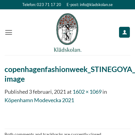
Skip
Telefon: 023 71 17 20
E-post: info@kladskolan.se
to
content
copenhagenfashionweek_STINEGOYA_
image
Published
3 februari, 2021
at
1602 × 1069
in
Köpenhamn Modevecka 2021
Both comments and trackbacks are currently closed.