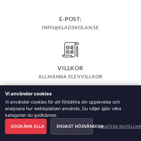
E-POST:
INFO@KLADSKOLAN.SE
VILLKOR
ALLMÄNNA ELEVVILLKOR
Vi använder cookies
TILL KASSAN
VARUKORG
KÖPPOLICY
ÅNGRA KÖP
Vi använder cookies för att förbättra din upplevelse och
HEMSIDEPOLICY
COOKIEPOLICY
INTEGRITETSPOLICY
analysera hur webbplatsen används. Du väljer själv vilka
ALLMÄNNA FRÅGOR OM VÅRA KURSER I SÖMNAD OCH
kategorier du godkänner.
TILLSKÄRNING
GODKÄNN ALLA
ENDAST NÖDVÄNDIGA
Klädskolan Sverige AB, Åsgatan 35, 791 71 Falun Copyright
HANTERA INSTÄLLNI
2026 © Klädskolan Sverige AB. All Rights Reserved