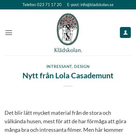
Skip
Telefon: 023 71 17 20
E-post: info@kladskolan.se
to
content
INTRESSANT
,
DESIGN
Nytt från Lola Casademunt
Det blir lätt mycket material från de stora och
välkända husen, mest för att de har förmåga att göra
många bra och intressanta filmer. Men här kommer