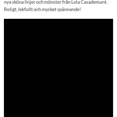
nya sköna linjer och mönster från Lola Casademunt.
Roligt, lekfullt och mycket spännande!