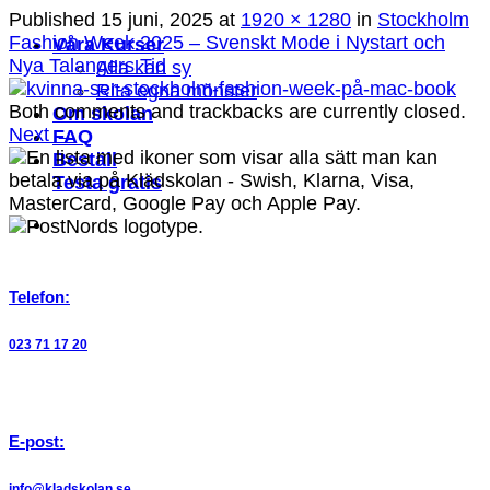
Published
15 juni, 2025
at
1920 × 1280
in
Stockholm
Fashion Week 2025 – Svenskt Mode i Nystart och
Våra Kurser
Nya Talangers Tid
Alla kan sy
Rita egna mönster
Both comments and trackbacks are currently closed.
Om skolan
Next
→
FAQ
Beställ
Testa gratis
Telefon:
023 71 17 20
E-post:
info@kladskolan.se