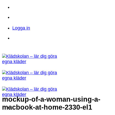
Skip
to
Telefon: 023 71 17 20
E-post:
content
info@kladskolan.se
Logga in
Telefon: 023 71 17 20
E-post:
info@kladskolan.se
mockup-of-a-woman-using-a-
macbook-at-home-2330-el1