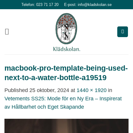
Skip
Telefon: 023 71 17 20
E-post: info@kladskolan.se
to
content
macbook-pro-template-being-used-
next-to-a-water-bottle-a19519
Published
25 oktober, 2024
at
1440 × 1920
in
Vetements SS25: Mode för en Ny Era – Inspirerat
av Hållbarhet och Eget Skapande