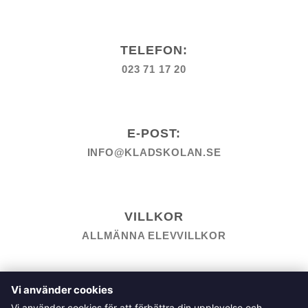
TELEFON:
023 71 17 20
E-POST:
INFO@KLADSKOLAN.SE
VILLKOR
ALLMÄNNA ELEVVILLKOR
TILL KASSAN
VARUKORG
KÖPPOLICY
ÅNGRA KÖP
Vi använder cookies
HEMSIDEPOLICY
COOKIEPOLICY
INTEGRITETSPOLICY
Vi använder cookies för att förbättra din upplevelse och