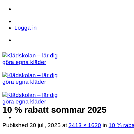
Skip
to
Telefon: 023 71 17 20
E-post: info@kladsk
content
Logga in
Telefon: 023 71 17 20
E-post: info@kladsk
10 % rabatt sommar 2025
Published
30 juli, 2025
at
2413 × 1620
in
10 % rab