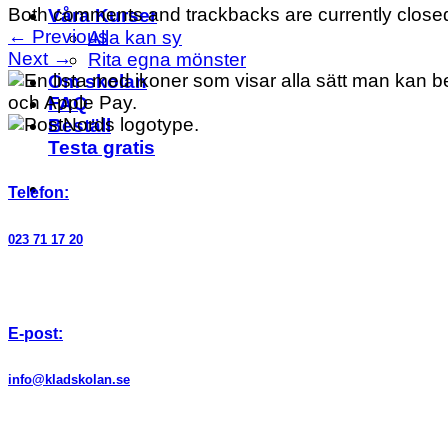
Both comments and trackbacks are currently close
Våra Kurser
←
Previous
Alla kan sy
Next
→
Rita egna mönster
Om skolan
FAQ
Beställ
Testa gratis
Telefon:
023 71 17 20
E-post:
info@kladskolan.se