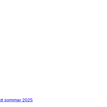
olan.se
olan.se
att sommar 2025