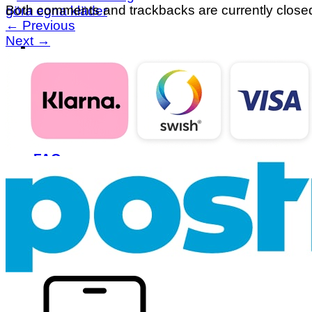
Both comments and trackbacks are currently close
←
Previous
Next
→
Våra Kurser
Alla kan sy
Rita egna mönster
Om skolan
FAQ
Beställ
Testa gratis