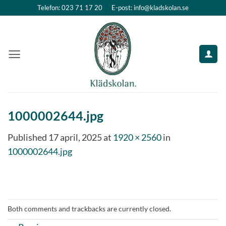
Skip
Telefon: 023 71 17 20
E-post: info@kladskolan.se
to
content
1000002644.jpg
Published
17 april, 2025
at
1920 × 2560
in
1000002644.jpg
Both comments and trackbacks are currently closed.