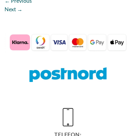
←
Previous
Next
→
TELEFON: