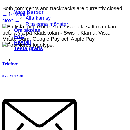
Both comments and trackbacks are currently closed.
Våra Kurser
←
Previous
Alla kan sy
Next
→
Rita egna mönster
Om skolan
FAQ
Beställ
Testa gratis
Telefon:
023 71 17 20