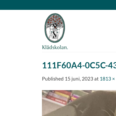
Skip
to
content
111F60A4-0C5C-4
Published
15 juni, 2023
at
1813 ×