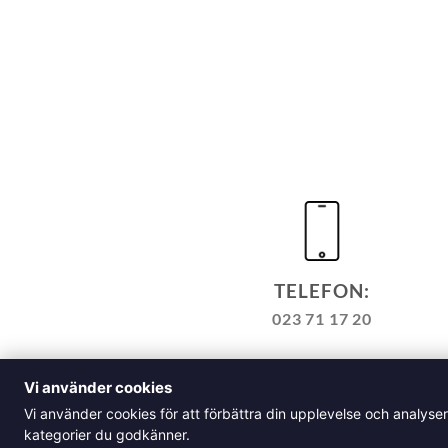
TELEFON:
023 71 17 20
TILL KASSAN
VARUKORG
Vi använder cookies
ALLM
Vi använder cookies för att förbättra din upplevelse och analyse
Klädskolan Sverige AB, Å
kategorier du godkänner.