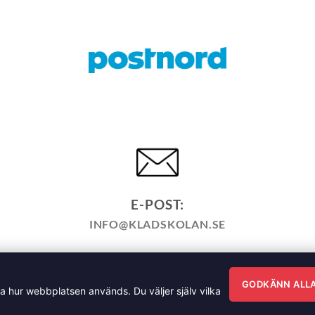
E-POST:
INFO@KLADSKOLAN.SE
KÖPPOLICY
ÅNGRA KÖP
HEMSIDEPOLICY
COOKIEPO
ÄNNA FRÅGOR OM VÅRA KURSER I SÖMNAD OCH TILLSK
GODKÄNN ALL
ra hur webbplatsen används. Du väljer själv vilka
sgatan 35, 791 71 Falun Copyright 2026 © Klädskolan Sverig