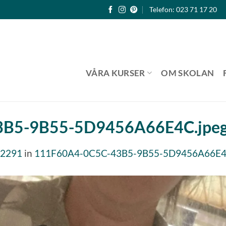
Telefon: 023 71 17 20
VÅRA KURSER
OM SKOLAN
3B5-9B55-5D9456A66E4C.jpe
 2291
in
111F60A4-0C5C-43B5-9B55-5D9456A66E4