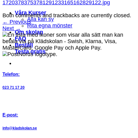
17203783753781291233165162829122.jpg
Våra Kurser
Both comments and trackbacks are currently closed.
Alla kan sy
←
Previous
Rita egna mönster
Next
→
Om skolan
FAQ
Beställ
Testa gratis
Telefon:
023 71 17 20
E-post:
info@kladskolan.se