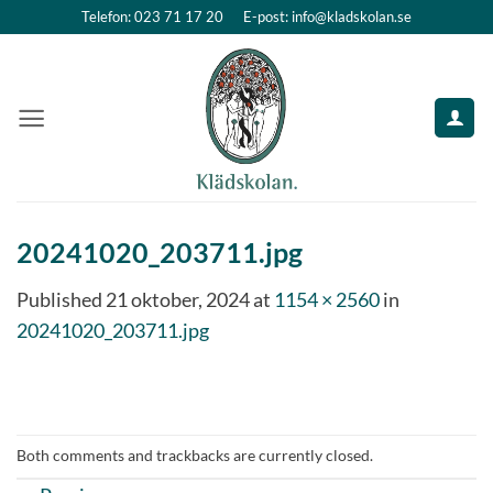
Skip
Telefon: 023 71 17 20
E-post: info@kladskolan.se
to
content
20241020_203711.jpg
Published
21 oktober, 2024
at
1154 × 2560
in
20241020_203711.jpg
Both comments and trackbacks are currently closed.