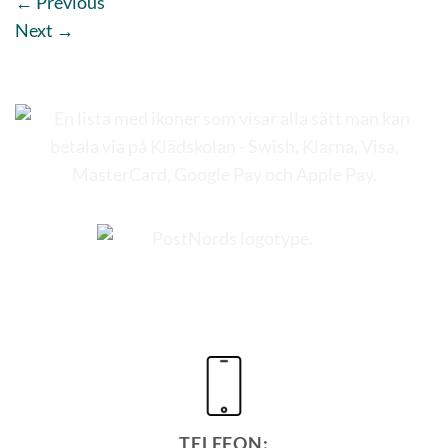
←
Previous
Next
→
TELEFON: