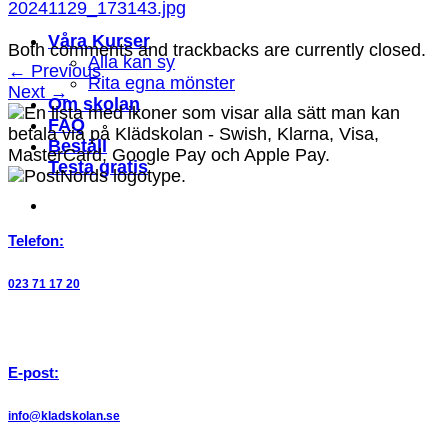
20241129_173143.jpg
Våra Kurser
Both comments and trackbacks are currently closed.
Alla kan sy
←
Previous
Rita egna mönster
Next
→
Om skolan
FAQ
Beställ
Testa gratis
Telefon:
023 71 17 20
E-post:
info@kladskolan.se