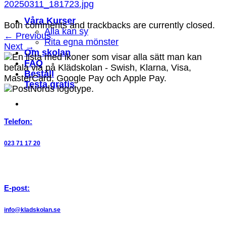
20250311_181723.jpg
Våra Kurser
Both comments and trackbacks are currently closed.
Alla kan sy
←
Previous
Rita egna mönster
Next
→
Om skolan
FAQ
Beställ
Testa gratis
Telefon:
023 71 17 20
E-post:
info@kladskolan.se