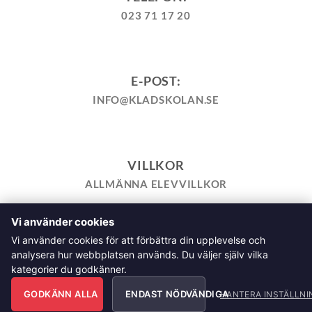
023 71 17 20
E-POST:
INFO@KLADSKOLAN.SE
VILLKOR
ALLMÄNNA ELEVVILLKOR
Vi använder cookies
TILL KASSAN
VARUKORG
KÖPPOLICY
ÅNGRA KÖP
Vi använder cookies för att förbättra din upplevelse och
HEMSIDEPOLICY
COOKIEPOLICY
INTEGRITETSPOLICY
analysera hur webbplatsen används. Du väljer själv vilka
ALLMÄNNA FRÅGOR OM VÅRA KURSER I SÖMNAD OCH
kategorier du godkänner.
TILLSKÄRNING
GODKÄNN ALLA
ENDAST NÖDVÄNDIGA
HANTERA INSTÄLLNI
Klädskolan Sverige AB, Åsgatan 35, 791 71 Falun Copyright