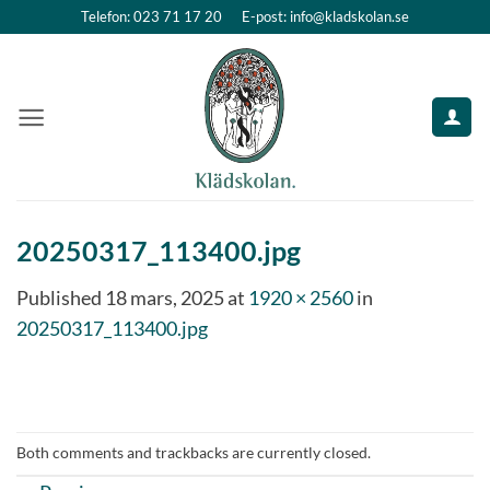
Skip
Telefon: 023 71 17 20
E-post: info@kladskolan.se
to
content
20250317_113400.jpg
Published
18 mars, 2025
at
1920 × 2560
in
20250317_113400.jpg
Both comments and trackbacks are currently closed.