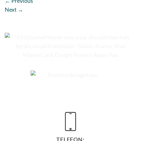
←
Previous
Next
→
TELEFON: