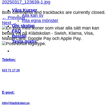
20250317_123639-1.jpg
Våra Kurser
Both comments and trackbacks are currently closed.
Alla kan sy
←
Previous
Rita egna mönster
Next
→
Om skolan
FAQ
Beställ
Testa gratis
Telefon:
023 71 17 20
E-post:
info@kladskolan.se