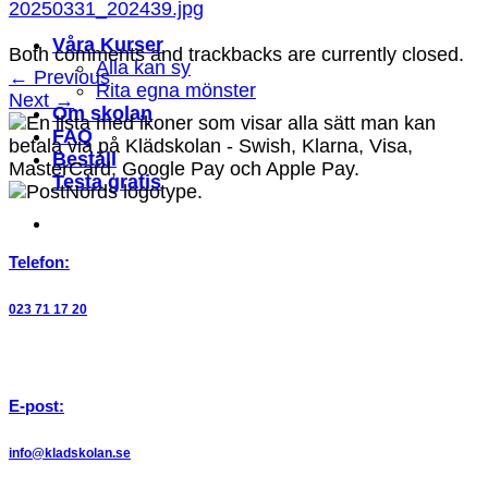
20250331_202439.jpg
Våra Kurser
Both comments and trackbacks are currently closed.
Alla kan sy
←
Previous
Rita egna mönster
Next
→
Om skolan
FAQ
Beställ
Testa gratis
Telefon:
023 71 17 20
E-post:
info@kladskolan.se