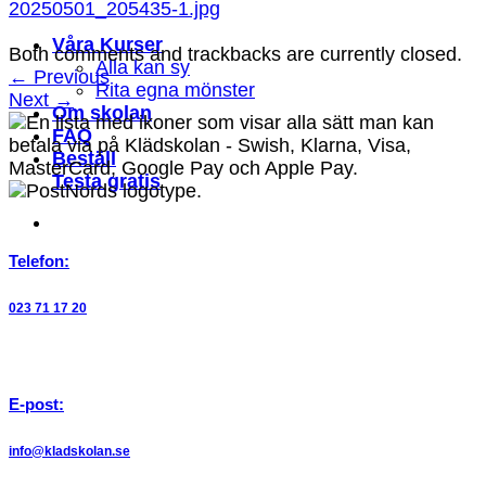
20250501_205435-1.jpg
Våra Kurser
Both comments and trackbacks are currently closed.
Alla kan sy
←
Previous
Rita egna mönster
Next
→
Om skolan
FAQ
Beställ
Testa gratis
Telefon:
023 71 17 20
E-post:
info@kladskolan.se