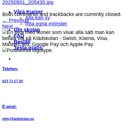
20250501_205435.jpg
Våra Kurser
Both comments and trackbacks are currently closed.
Alla kan sy
←
Previous
Rita egna mönster
Next
→
Om skolan
FAQ
Beställ
Testa gratis
Telefon:
023 71 17 20
E-post:
info@kladskolan.se