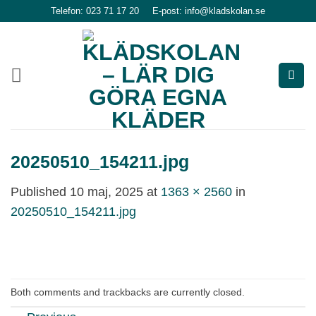
Skip
Telefon: 023 71 17 20
E-post: info@kladskolan.se
to
content
20250510_154211.jpg
Published
10 maj, 2025
at
1363 × 2560
in
20250510_154211.jpg
Both comments and trackbacks are currently closed.