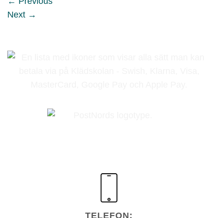
←
Previous
Next
→
TELEFON: