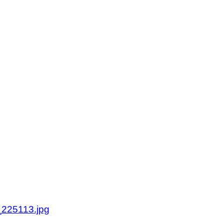
olan.se
olan.se
225113.jpg