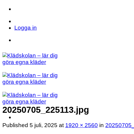
Skip
to
Telefon: 023 71 17 20
E-post: info@kladsk
content
Logga in
Telefon: 023 71 17 20
E-post: info@kladsk
20250705_225113.jpg
Published
5 juli, 2025
at
1920 × 2560
in
20250705_