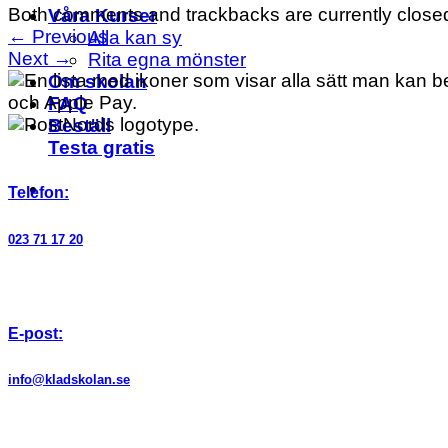
Both comments and trackbacks are currently close
Våra Kurser
←
Previous
Alla kan sy
Next
→
Rita egna mönster
Om skolan
FAQ
Beställ
Testa gratis
Telefon:
023 71 17 20
E-post:
info@kladskolan.se