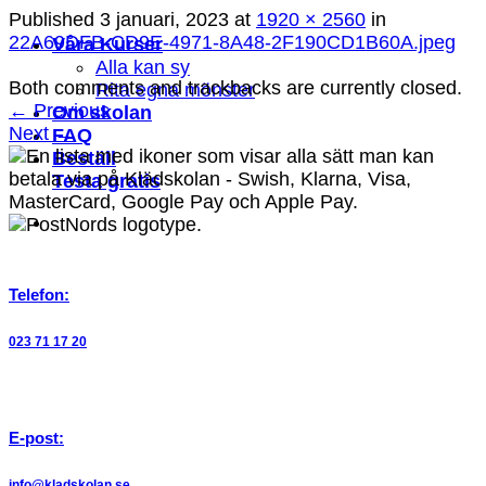
Published
3 januari, 2023
at
1920 × 2560
in
22A69DFB-CD9E-4971-8A48-2F190CD1B60A.jpeg
Våra Kurser
Alla kan sy
Both comments and trackbacks are currently closed.
Rita egna mönster
←
Previous
Om skolan
Next
→
FAQ
Beställ
Testa gratis
Telefon:
023 71 17 20
E-post:
info@kladskolan.se