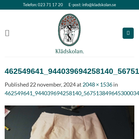
Skip
Telefon: 023 71 17 20
E-post: info@kladskolan.se
to
content
462549641_944039694258140_56751
Published
22 november, 2024
at
2048 × 1536
in
462549641_944039694258140_5675138496453000341