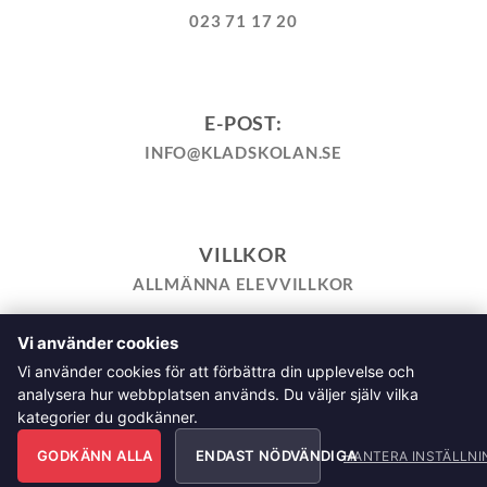
023 71 17 20
E-POST:
INFO@KLADSKOLAN.SE
VILLKOR
ALLMÄNNA ELEVVILLKOR
Vi använder cookies
TILL KASSAN
VARUKORG
KÖPPOLICY
ÅNGRA KÖP
Vi använder cookies för att förbättra din upplevelse och
HEMSIDEPOLICY
COOKIEPOLICY
INTEGRITETSPOLICY
analysera hur webbplatsen används. Du väljer själv vilka
ALLMÄNNA FRÅGOR OM VÅRA KURSER I SÖMNAD OCH
kategorier du godkänner.
TILLSKÄRNING
GODKÄNN ALLA
ENDAST NÖDVÄNDIGA
Klädskolan Sverige AB, Åsgatan 35, 791 71 Falun Copyright
HANTERA INSTÄLLNI
2026 © Klädskolan Sverige AB. All Rights Reserved