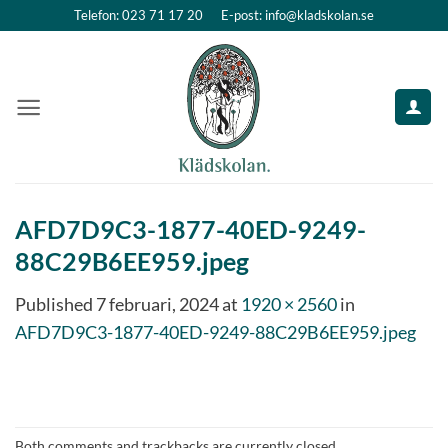
Skip
Telefon: 023 71 17 20
E-post: info@kladskolan.se
to
content
AFD7D9C3-1877-40ED-9249-
88C29B6EE959.jpeg
Published
7 februari, 2024
at
1920 × 2560
in
AFD7D9C3-1877-40ED-9249-88C29B6EE959.jpeg
Both comments and trackbacks are currently closed.