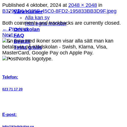
Published
4 oktober, 2024
at
2048 × 2048
in
B379EB64-985F-45C0-8FD2-195833BB3D9F.jpeg
Våra Kurser
Alla kan sy
Both comments and trackbacks are currently closed.
Rita egna mönster
←
Previous
Om skolan
Next
→
FAQ
Beställ
Testa gratis
Telefon:
023 71 17 20
E-post:
info@kladskolan.se