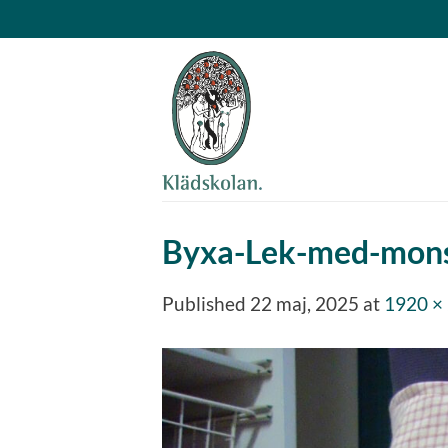
Skip
to
content
Byxa-Lek-med-mons
Published
22 maj, 2025
at
1920 ×