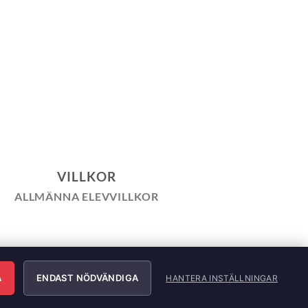
VILLKOR
ALLMÄNNA ELEVVILLKOR
LICY
INTEGRITETSPOLICY
ÄRNING
A
ENDAST NÖDVÄNDIGA
HANTERA INSTÄLLNINGAR
e AB. All Rights Reserved