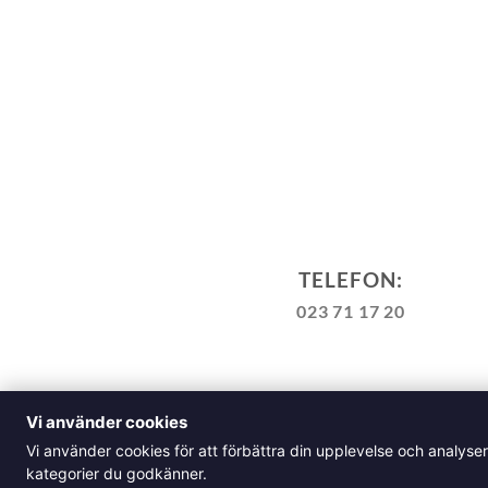
TELEFON:
023 71 17 20
TILL KASSAN
VARUKORG
Vi använder cookies
ALLM
Vi använder cookies för att förbättra din upplevelse och analyse
Klädskolan Sverige AB, Å
kategorier du godkänner.