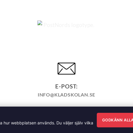
E-POST:
INFO@KLADSKOLAN.SE
KÖPPOLICY
ÅNGRA KÖP
HEMSIDEPOLICY
COOKIEPO
ÄNNA FRÅGOR OM VÅRA KURSER I SÖMNAD OCH TILLSK
GODKÄNN ALL
ra hur webbplatsen används. Du väljer själv vilka
sgatan 35, 791 71 Falun Copyright 2026 © Klädskolan Sverig