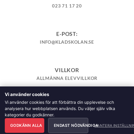
023 71 17 20
E-POST:
INFO@KLADSKOLAN.SE
VILLKOR
ALLMÄNNA ELEVVILLKOR
Vi använder cookies
TILL KASSAN
VARUKORG
KÖPPOLICY
ÅNGRA KÖP
Vi använder cookies för att förbättra din upplevelse och
HEMSIDEPOLICY
COOKIEPOLICY
INTEGRITETSPOLICY
analysera hur webbplatsen används. Du väljer själv vilka
ALLMÄNNA FRÅGOR OM VÅRA KURSER I SÖMNAD OCH
kategorier du godkänner.
TILLSKÄRNING
GODKÄNN ALLA
ENDAST NÖDVÄNDIGA
Klädskolan Sverige AB, Åsgatan 35, 791 71 Falun Copyright
HANTERA INSTÄLLNI
2026 © Klädskolan Sverige AB. All Rights Reserved