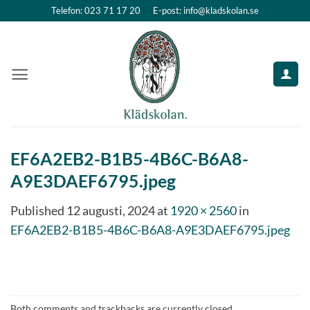
Skip
Telefon: 023 71 17 20
E-post: info@kladskolan.se
to
content
EF6A2EB2-B1B5-4B6C-B6A8-
A9E3DAEF6795.jpeg
Published
12 augusti, 2024
at
1920 × 2560
in
EF6A2EB2-B1B5-4B6C-B6A8-A9E3DAEF6795.jpeg
Both comments and trackbacks are currently closed.