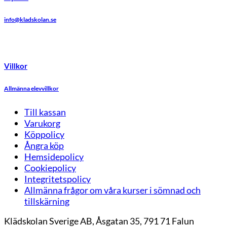
info@kladskolan.se
Villkor
Allmänna elevvillkor
Till kassan
Varukorg
Köppolicy
Ångra köp
Hemsidepolicy
Cookiepolicy
Integritetspolicy
Allmänna frågor om våra kurser i sömnad och
tillskärning
Klädskolan Sverige AB, Åsgatan 35, 791 71 Falun