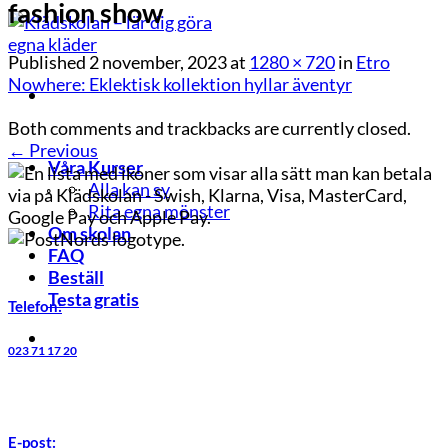
fashion show
Published
2 november, 2023
at
1280 × 720
in
Etro
Nowhere: Eklektisk kollektion hyllar äventyr
Both comments and trackbacks are currently closed.
←
Previous
Våra Kurser
Alla kan sy
Rita egna mönster
Om skolan
FAQ
Beställ
Testa gratis
Telefon:
023 71 17 20
E-post: