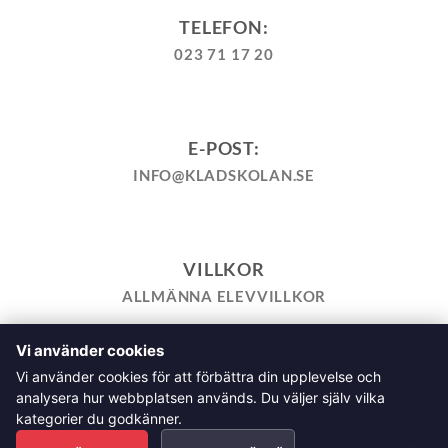
TELEFON:
023 71 17 20
E-POST:
INFO@KLADSKOLAN.SE
VILLKOR
ALLMÄNNA ELEVVILLKOR
Vi använder cookies
TILL KASSAN
VARUKORG
KÖPPOLICY
ÅNGRA KÖP
Vi använder cookies för att förbättra din upplevelse och
HEMSIDEPOLICY
COOKIEPOLICY
INTEGRITETSPOLICY
analysera hur webbplatsen används. Du väljer själv vilka
ALLMÄNNA FRÅGOR OM VÅRA KURSER I SÖMNAD OCH
kategorier du godkänner.
TILLSKÄRNING