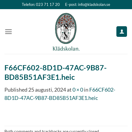
Skip
Telefon: 023 71 17 20
E-post: info@kladskolan.se
to
content
F66CF602-8D1D-47AC-9B87-
BD85B51AF3E1.heic
Published
25 augusti, 2024
at
0 × 0
in
F66CF602-
8D1D-47AC-9B87-BD85B51AF3E1.heic
Both comments and trackbacks are currently closed.