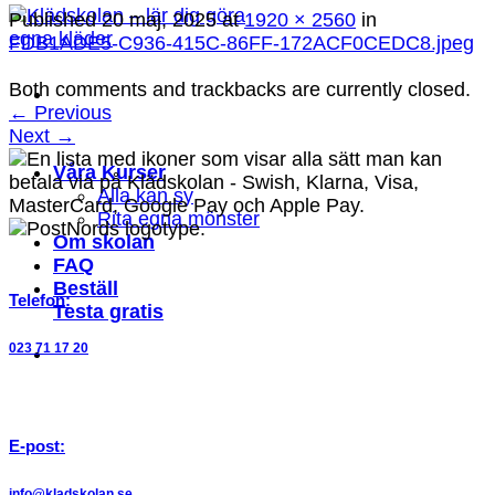
Published
20 maj, 2025
at
1920 × 2560
in
FDB1ADE5-C936-415C-86FF-172ACF0CEDC8.jpeg
Both comments and trackbacks are currently closed.
←
Previous
Next
→
Våra Kurser
Alla kan sy
Rita egna mönster
Om skolan
FAQ
Beställ
Telefon:
Testa gratis
023 71 17 20
E-post:
info@kladskolan.se