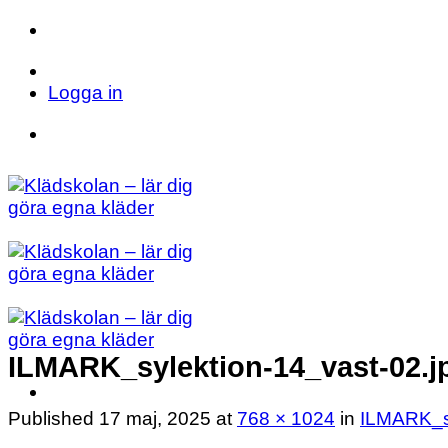
Skip
to
Telefon: 023 71 17 20
E-post: info@kladsk
content
Logga in
Telefon: 023 71 17 20
E-post: info@kladsk
ILMARK_sylektion-14_vast-02.j
Published
17 maj, 2025
at
768 × 1024
in
ILMARK_sy