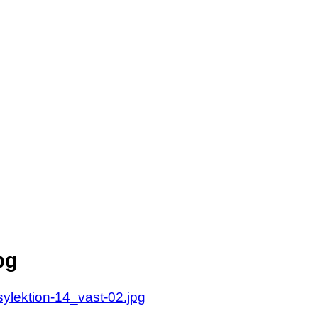
olan.se
olan.se
pg
lektion-14_vast-02.jpg