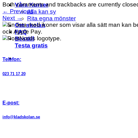
Both comments and trackbacks are currently close
Våra Kurser
←
Previous
Alla kan sy
Next
→
Rita egna mönster
Om skolan
FAQ
Beställ
Testa gratis
Telefon:
023 71 17 20
E-post:
info@kladskolan.se