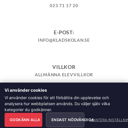
023 71 17 20
E-POST:
INFO@KLADSKOLAN.SE
VILLKOR
ALLMÄNNA ELEVVILLKOR
Vi använder cookies
TILL KASSAN
VARUKORG
KÖPPOLICY
ÅNGRA KÖP
Vi använder cookies för att förbättra din upplevelse och
HEMSIDEPOLICY
COOKIEPOLICY
INTEGRITETSPOLICY
analysera hur webbplatsen används. Du väljer själv vilka
ALLMÄNNA FRÅGOR OM VÅRA KURSER I SÖMNAD OCH
kategorier du godkänner.
TILLSKÄRNING
GODKÄNN ALLA
ENDAST NÖDVÄNDIGA
Klädskolan Sverige AB, Åsgatan 35, 791 71 Falun Copyright
HANTERA INSTÄLLNI
2026 © Klädskolan Sverige AB. All Rights Reserved