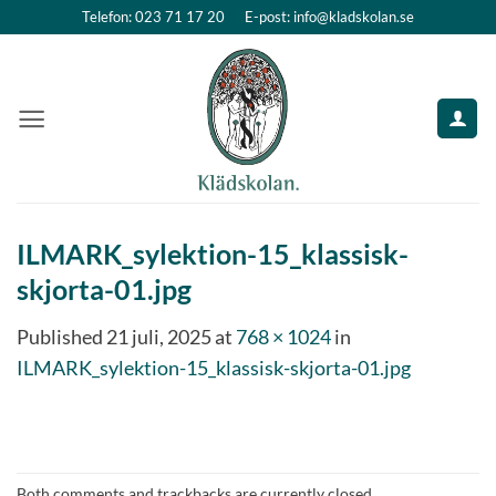
Skip
Telefon: 023 71 17 20
E-post: info@kladskolan.se
to
content
ILMARK_sylektion-15_klassisk-
skjorta-01.jpg
Published
21 juli, 2025
at
768 × 1024
in
ILMARK_sylektion-15_klassisk-skjorta-01.jpg
Both comments and trackbacks are currently closed.