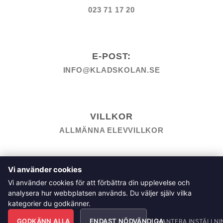
023 71 17 20
E-POST:
INFO@KLADSKOLAN.SE
VILLKOR
ALLMÄNNA ELEVVILLKOR
TILL KASSAN
VARUKORG
KÖPPOLICY
ÅNGRA KÖP
Vi använder cookies
HEMSIDEPOLICY
COOKIEPOLICY
INTEGRITETSPOLICY
Vi använder cookies för att förbättra din upplevelse och
ALLMÄNNA FRÅGOR OM VÅRA KURSER I SÖMNAD OCH
analysera hur webbplatsen används. Du väljer själv vilka
TILLSKÄRNING
kategorier du godkänner.
Klädskolan Sverige AB, Åsgatan 35, 791 71 Falun
GODKÄNN ALLA
ENDAST NÖDVÄNDIGA
Copyright 2026 © Klädskolan Sverige AB. All Rights
HANTERA INSTÄLLNI