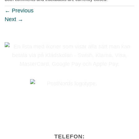
←
Previous
Next
→
TELEFON: