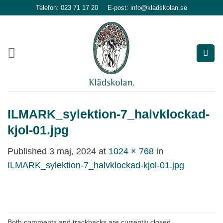
Skip
Telefon: 023 71 17 20
E-post: info@kladskolan.se
to
content
ILMARK_sylektion-7_halvklockad-
kjol-01.jpg
Published
3 maj, 2024
at
1024 × 768
in
ILMARK_sylektion-7_halvklockad-kjol-01.jpg
Both comments and trackbacks are currently closed.