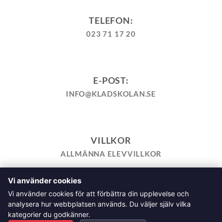
TELEFON:
023 71 17 20
E-POST:
INFO@KLADSKOLAN.SE
VILLKOR
ALLMÄNNA ELEVVILLKOR
Vi använder cookies
TILL KASSAN
VARUKORG
KÖPPOLICY
ÅNGRA KÖP
Vi använder cookies för att förbättra din upplevelse och
HEMSIDEPOLICY
COOKIEPOLICY
INTEGRITETSPOLICY
analysera hur webbplatsen används. Du väljer själv vilka
ALLMÄNNA FRÅGOR OM VÅRA KURSER I SÖMNAD OCH
kategorier du godkänner.
TILLSKÄRNING