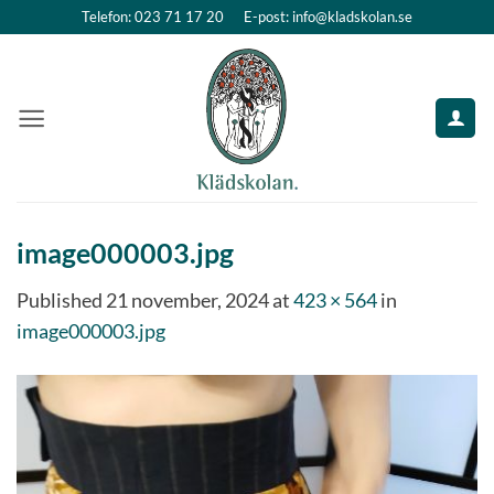
Skip
Telefon: 023 71 17 20
E-post: info@kladskolan.se
to
content
image000003.jpg
Published
21 november, 2024
at
423 × 564
in
image000003.jpg