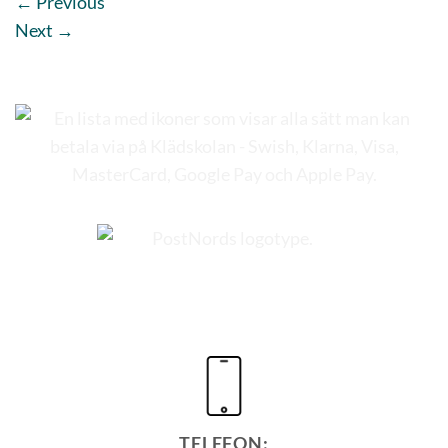
←
Previous
Next
→
TELEFON: