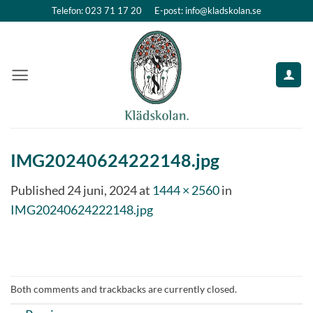
Skip
Telefon: 023 71 17 20
E-post: info@kladskolan.se
to
content
IMG20240624222148.jpg
Published
24 juni, 2024
at
1444 × 2560
in
IMG20240624222148.jpg
Both comments and trackbacks are currently closed.