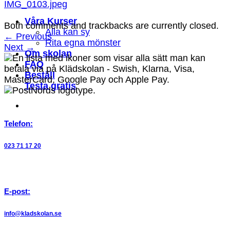
IMG_0103.jpeg
Våra Kurser
Both comments and trackbacks are currently closed.
Alla kan sy
←
Previous
Rita egna mönster
Next
→
Om skolan
FAQ
Beställ
Testa gratis
Telefon:
023 71 17 20
E-post:
info@kladskolan.se