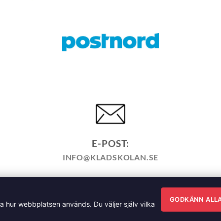
E-POST:
INFO@KLADSKOLAN.SE
KÖPPOLICY
ÅNGRA KÖP
HEMSIDEPOLICY
COOKIEPO
ÄNNA FRÅGOR OM VÅRA KURSER I SÖMNAD OCH TILLSK
GODKÄNN ALL
ra hur webbplatsen används. Du väljer själv vilka
sgatan 35, 791 71 Falun Copyright 2026 © Klädskolan Sverig