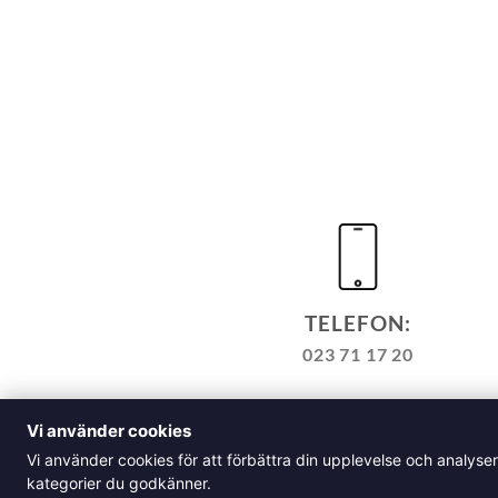
TELEFON:
023 71 17 20
TILL KASSAN
VARUKORG
Vi använder cookies
ALLM
Vi använder cookies för att förbättra din upplevelse och analyse
Klädskolan Sverige AB, Å
kategorier du godkänner.