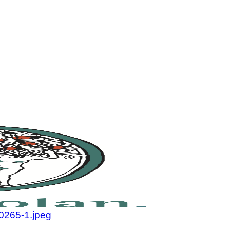
olan.se
olan.se
265-1.jpeg