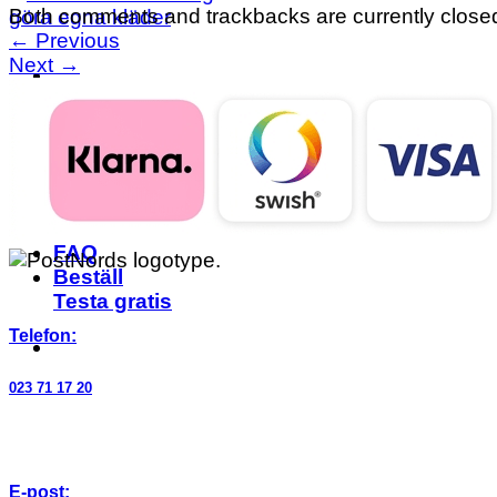
Both comments and trackbacks are currently close
←
Previous
Next
→
Våra Kurser
Alla kan sy
Rita egna mönster
Om skolan
FAQ
Beställ
Testa gratis
Telefon:
023 71 17 20
E-post: