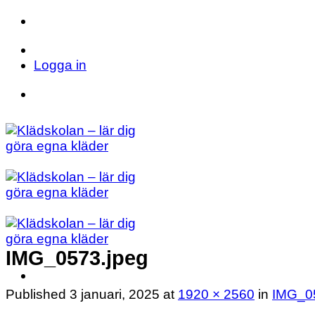
Skip
to
Telefon: 023 71 17 20
E-post: info@kladsk
content
Logga in
Telefon: 023 71 17 20
E-post: info@kladsk
IMG_0573.jpeg
Published
3 januari, 2025
at
1920 × 2560
in
IMG_0