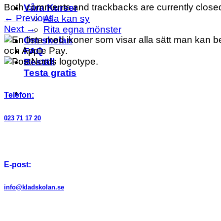
Both comments and trackbacks are currently close
Våra Kurser
←
Previous
Alla kan sy
Next
→
Rita egna mönster
Om skolan
FAQ
Beställ
Testa gratis
Telefon:
023 71 17 20
E-post:
info@kladskolan.se