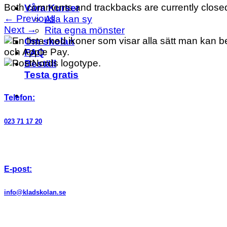
Both comments and trackbacks are currently close
Våra Kurser
←
Previous
Alla kan sy
Next
→
Rita egna mönster
Om skolan
FAQ
Beställ
Testa gratis
Telefon:
023 71 17 20
E-post:
info@kladskolan.se