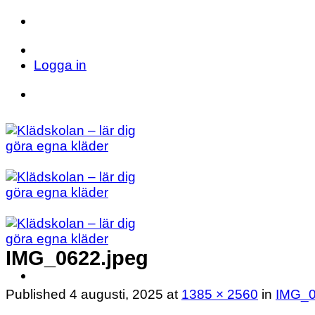
Skip
to
Telefon: 023 71 17 20
E-post: info@kladsk
content
Logga in
Telefon: 023 71 17 20
E-post: info@kladsk
IMG_0622.jpeg
Published
4 augusti, 2025
at
1385 × 2560
in
IMG_0