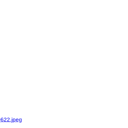
olan.se
olan.se
622.jpeg