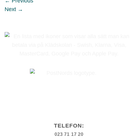
←
Previous
Next
→
TELEFON:
023 71 17 20