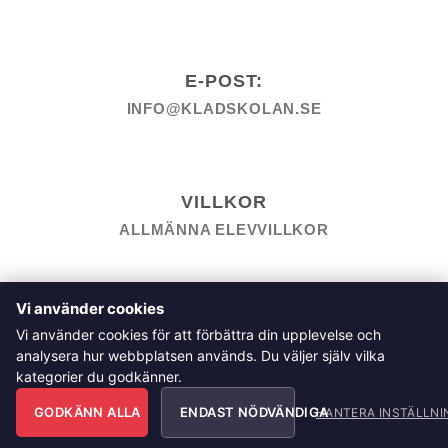
E-POST:
INFO@KLADSKOLAN.SE
VILLKOR
ALLMÄNNA ELEVVILLKOR
TILL KASSAN
VARUKORG
KÖPPOLICY
ÅNGRA KÖP
Vi använder cookies
HEMSIDEPOLICY
COOKIEPOLICY
INTEGRITETSPOLICY
Vi använder cookies för att förbättra din upplevelse och
ALLMÄNNA FRÅGOR OM VÅRA KURSER I SÖMNAD OCH
analysera hur webbplatsen används. Du väljer själv vilka
TILLSKÄRNING
kategorier du godkänner.
Klädskolan Sverige AB, Åsgatan 35, 791 71 Falun
GODKÄNN ALLA
ENDAST NÖDVÄNDIGA
Copyright 2026 © Klädskolan Sverige AB. All Rights
HANTERA INSTÄLLNI
Reserved