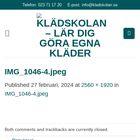
Skip
Telefon: 023 71 17 20
E-post: info@kladskolan.se
to
content
IMG_1046-4.jpeg
Published
27 februari, 2024
at
2560 × 1920
in
IMG_1046-4.jpeg
Both comments and trackbacks are currently closed.