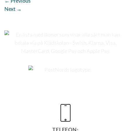
←
Previous
Next
→
TELEFON: