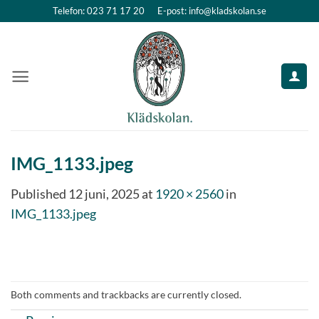
Skip
Telefon: 023 71 17 20
E-post: info@kladskolan.se
to
content
IMG_1133.jpeg
Published
12 juni, 2025
at
1920 × 2560
in
IMG_1133.jpeg
Both comments and trackbacks are currently closed.