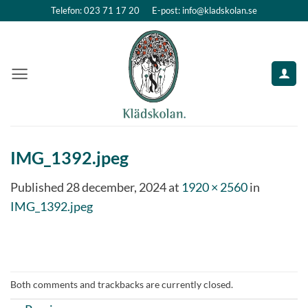
Skip
Telefon: 023 71 17 20
E-post: info@kladskolan.se
to
content
IMG_1392.jpeg
Published
28 december, 2024
at
1920 × 2560
in
IMG_1392.jpeg
Both comments and trackbacks are currently closed.