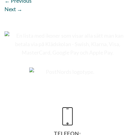
←
Previous
Next
→
TELEFON: