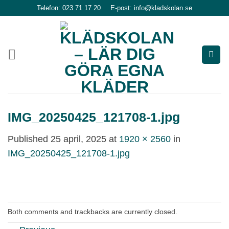
Skip
Telefon: 023 71 17 20
E-post: info@kladskolan.se
to
content
IMG_20250425_121708-1.jpg
Published
25 april, 2025
at
1920 × 2560
in
IMG_20250425_121708-1.jpg
Both comments and trackbacks are currently closed.