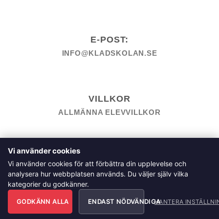
E-POST:
INFO@KLADSKOLAN.SE
VILLKOR
ALLMÄNNA ELEVVILLKOR
TILL KASSAN
VARUKORG
KÖPPOLICY
ÅNGRA KÖP
Vi använder cookies
HEMSIDEPOLICY
COOKIEPOLICY
INTEGRITETSPOLICY
Vi använder cookies för att förbättra din upplevelse och
ALLMÄNNA FRÅGOR OM VÅRA KURSER I SÖMNAD OCH
analysera hur webbplatsen används. Du väljer själv vilka
TILLSKÄRNING
kategorier du godkänner.
Klädskolan Sverige AB, Åsgatan 35, 791 71 Falun
GODKÄNN ALLA
ENDAST NÖDVÄNDIGA
Copyright 2026 © Klädskolan Sverige AB. All Rights
HANTERA INSTÄLLNI
Reserved